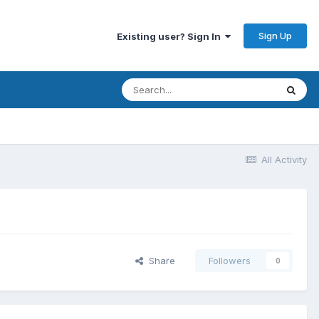
Sign Up
Existing user? Sign In
All Activity
Share
Followers
0