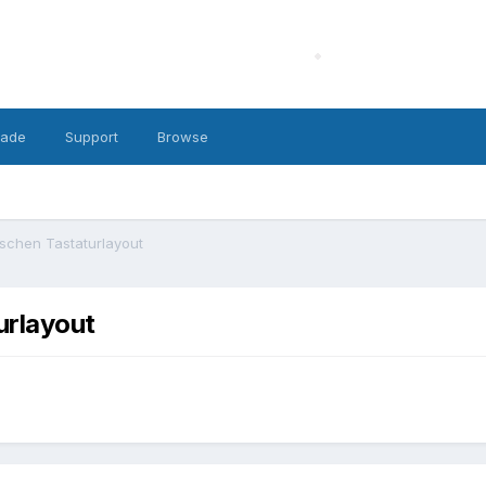
cade
Support
Browse
schen Tastaturlayout
urlayout