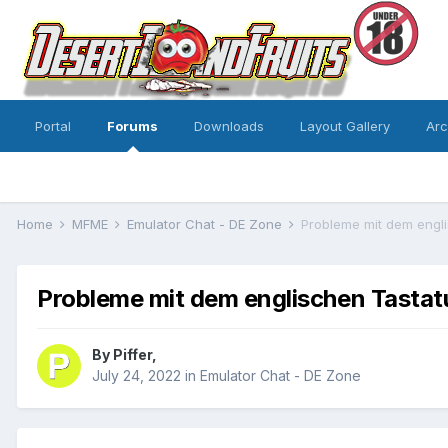
Portal
Forums
Downloads
Layout Gallery
Ar
Home
MFME
Emulator Chat - DE Zone
Probleme mit dem engli
Probleme mit dem englischen Tastat
By
Piffer
,
July 24, 2022
in
Emulator Chat - DE Zone