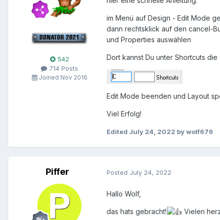
hier eine schnelle Anleitung:
im Menü auf Design - Edit Mode g
dann rechtsklick auf den cancel-B
und Properties auswählen
Dort kannst Du unter Shortcuts die 
542
714 Posts
Joined Nov 2016
Edit Mode beenden und Layout sp
Viel Erfolg!
Edited
July 24, 2022
by wolf676
Piffer
Posted
July 24, 2022
Hallo Wolf,
das hats gebracht!
Vielen herz